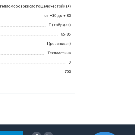
тепломорозокислотощелочестойкая)
от –30 до + 80
Т (твёрдая)
65-85
I (резиновая)
Техпластина
3
700