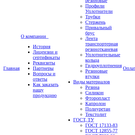
резиновые
Профили
Уплотнители
Трубки
Стержень
Привальный
брус
О компании
Лента
транспортерная
История
резинотканевая
Лицензии и
Уплотнительные
сертификаты
кольца
Реквизиты
Гидроуплотнения
Главная
Партнеры
Опла
Резиновые
Вопросы и
втулки
ответы
Виды материалов
Как заказать
Резина
нашу
Силикон
продукцию
Фторопласт
Капролон
Полиуретан
Текстолит
ГОСТ, ТУ
ГОСТ 17133-83
ГОСТ 12855-77