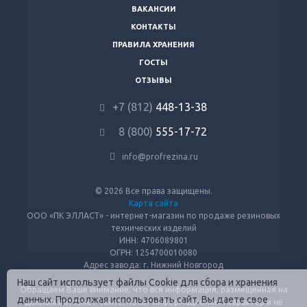
ВАКАНСИИ
КОНТАКТЫ
ПРАВИЛА ХРАНЕНИЯ
ГОСТЫ
ОТЗЫВЫ
+7 (812)
448-13-38
8 (800)
555-17-72
info@profrezina.ru
© 2026 Все права защищены.
Карта сайта
ООО «ПК ЭЛЛАСТ» - интернет-магазин по продаже резиновых
технических изделий
ИНН: 4706089801
ОГРН: 1254700010080
Адрес завода: г. Нижний Новгород
Наш сайт использует файлы Cookie для сбора и хранения
Обращаем Ваше внимание, что вся информация, размещенная на
данных. Продолжая использовать сайт, Вы даете свое
данном интернет-сайте, носит информационный характер и не