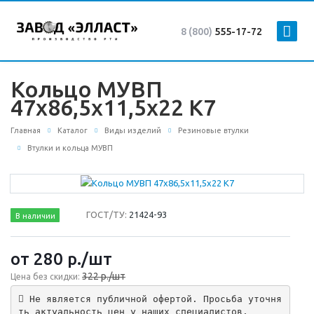
8 (800)
555-17-72
Кольцо МУВП
47х86,5х11,5х22 К7
Главная
Каталог
Виды изделий
Резиновые втулки
Втулки и кольца МУВП
ГОСТ/ТУ:
21424-93
В наличии
от 280
р.
/шт
322 р./шт
Цена без скидки:
 Не является публичной офертой. Просьба уточня
ть актуальность цен у наших специалистов.